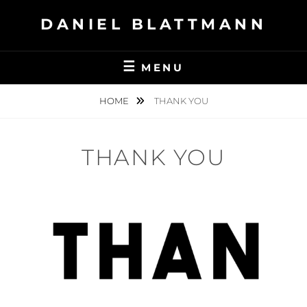
Skip
DANIEL BLATTMANN
to
content
MENU
HOME
THANK YOU
THANK YOU