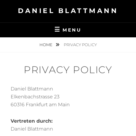
Skip
DANIEL BLATTMANN
to
content
MENU
HOME
PRIVACY POLICY
PRIVACY POLICY
Daniel Blattmann
Elkenbachstrasse 23
60316 Frankfurt am Main
Vertreten durch:
Daniel Blattmann